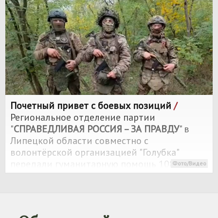
Почетный привет с боевых позиций
/
Региональное отделение партии
"
СПРАВЕДЛИВАЯ РОССИЯ – ЗА ПРАВДУ
" в
Липецкой области совместно с
волонтёрской организацией "Голубка"
передали гуманитарную помощь 108 полку
Фото/Видео
штурмовой роты, который принимает
участие в специальной военной операции.
Мы гордимся нашими ребятами, которые
самоотверженно выполняют свой долг,