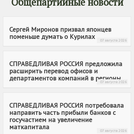
Общепартийные новости
защищая интересы нашей Родины.
Сергей Миронов призвал японцев
поменьше думать о Курилах
07 августа 2026
СПРАВЕДЛИВАЯ РОССИЯ
предложила
расширить перевод офисов и
департаментов компаний в регионы
07 августа 2026
СПРАВЕДЛИВАЯ РОССИЯ
потребовала
направить часть прибыли банков с
госучастием на увеличение
маткапитала
07 августа 2026