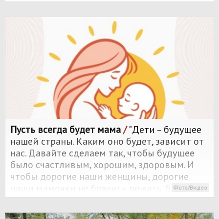
СВО, перестаёт выходить на связь, люди
остаются один на один не только с
переживаниями, но и с десятками сложных
вопросов.
Пусть всегда будет мама
/
"Дети – будущее
нашей страны. Каким оно будет, зависит от
нас. Давайте сделаем так, чтобы будущее
было счастливым, хорошим, здоровым. И
чтобы дорогие наши женщины, дорогие
наши мамочки не боялись рожать, были
Фото/Видео
уверены в завтрашнем дне. Вот это главная
идея нашего Форума", – отметил он.