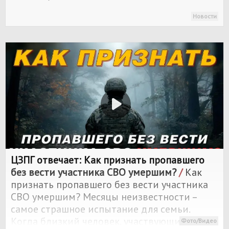
Новости
ЦЗПГ отвечает: Как признать пропавшего
без вести участника СВО умершим?
/
Как
признать пропавшего без вести участника
СВО умершим? Месяцы неизвестности –
самое страшное испытание для семьи.
Когда близкий человек, участвующий в
Фото/Видео