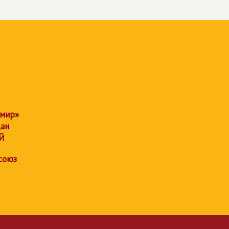
 мир»
дан
Й
союз