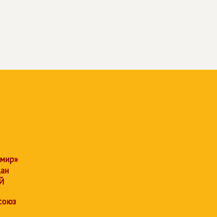
 мир»
дан
Й
союз